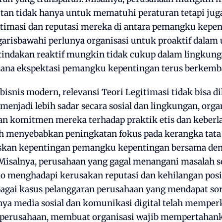
jutan tidak hanya untuk mematuhi peraturan tetapi ju
timasi dan reputasi mereka di antara pemangku kepen
nggarisbawahi perlunya organisasi untuk proaktif dal
 tindakan reaktif mungkin tidak cukup dalam lingkung
mana ekspektasi pemangku kepentingan terus berkemb
isnis modern, relevansi Teori Legitimasi tidak bisa di
enjadi lebih sadar secara sosial dan lingkungan, orga
 komitmen mereka terhadap praktik etis dan keberla
ah menyebabkan peningkatan fokus pada kerangka tata
kan kepentingan pemangku kepentingan bersama deng
isalnya, perusahaan yang gagal menangani masalah so
o menghadapi kerusakan reputasi dan kehilangan posisi
bagai kasus pelanggaran perusahaan yang mendapat sor
lnya media sosial dan komunikasi digital telah mempe
 perusahaan, membuat organisasi wajib mempertahank