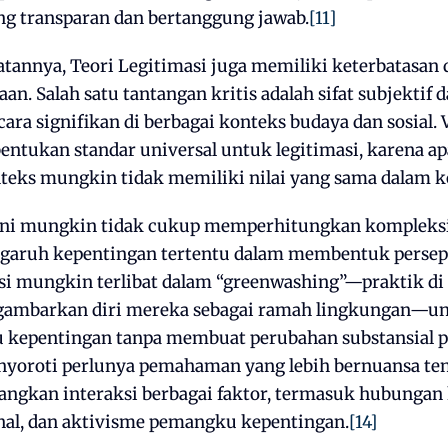
ng transparan dan bertanggung jawab.
[11]
atannya, Teori Legitimasi juga memiliki keterbatasan
aan. Salah satu tantangan kritis adalah sifat subjektif d
cara signifikan di berbagai konteks budaya dan sosial. V
ntukan standar universal untuk legitimasi, karena ap
teks mungkin tidak memiliki nilai yang sama dalam ko
i ini mungkin tidak cukup memperhitungkan kompleks
garuh kepentingan tertentu dalam membentuk persepsi
asi mungkin terlibat dalam “greenwashing”—praktik d
ggambarkan diri mereka sebagai ramah lingkungan—u
 kepentingan tanpa membuat perubahan substansial p
nyoroti perlunya pemahaman yang lebih bernuansa ten
gkan interaksi berbagai faktor, termasuk hubungan
onal, dan aktivisme pemangku kepentingan.
[14]