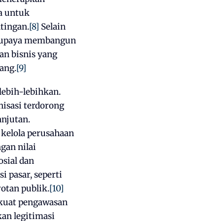
ga untuk
tingan.
[8]
Selain
am upaya membangun
an bisnis yang
ang.
[9]
lebih-lebihkan.
nisasi terdorong
njutan.
 kelola perusahaan
an nilai
sial dan
 pasar, seperti
otan publik.
[10]
rkuat pengawasan
an legitimasi