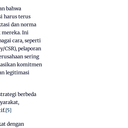
san bahwa
i harus terus
tasi dan norma
 mereka. Ini
gai cara, seperti
ty/CSR), pelaporan
erusahaan sering
kasikan komitmen
an legitimasi
trategi berbeda
yarakat,
if.
[5]
kat dengan