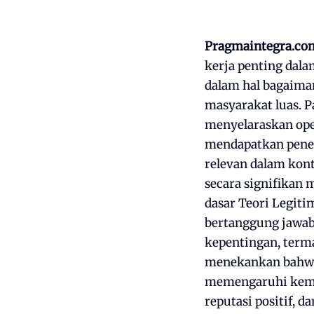
Pragmaintegra.co
kerja penting dal
dalam hal bagaima
masyarakat luas. P
menyelaraskan ope
mendapatkan pener
relevan dalam kont
secara signifikan
dasar Teori Legiti
bertanggung jawab
kepentingan, terma
menekankan bahwa 
memengaruhi kem
reputasi positif, 