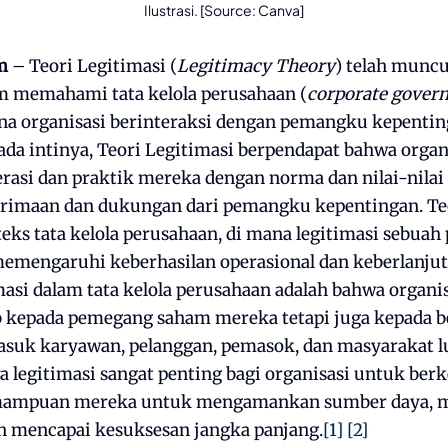
Ilustrasi. [Source: Canva]
m
– Teori Legitimasi (
Legitimacy Theory
) telah muncu
am memahami tata kelola perusahaan (
corporate gover
na organisasi berinteraksi dengan pemangku kepenti
ada intinya, Teori Legitimasi berpendapat bahwa organ
rasi dan praktik mereka dengan norma dan nilai-nila
imaan dan dukungan dari pemangku kepentingan. Teor
eks tata kelola perusahaan, di mana legitimasi sebuah
 memengaruhi keberhasilan operasional dan keberlanju
masi dalam tata kelola perusahaan adalah bahwa organi
 kepada pemegang saham mereka tetapi juga kepada 
suk karyawan, pelanggan, pemasok, dan masyarakat lua
legitimasi sangat penting bagi organisasi untuk ber
ampuan mereka untuk mengamankan sumber daya, 
dan mencapai kesuksesan jangka panjang.
[1]
[2]