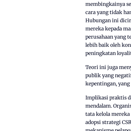
membingkainya seb
cara yang tidak ha
Hubungan ini dicir
mereka kepada mas
perusahaan yang t
lebih baik oleh k
peningkatan loyali
Teori ini juga men
publik yang negat
kepentingan, yang 
Implikasi praktis 
mendalam. Organis
tata kelola mereka
adopsi strategi CS
mekanisme pelapor