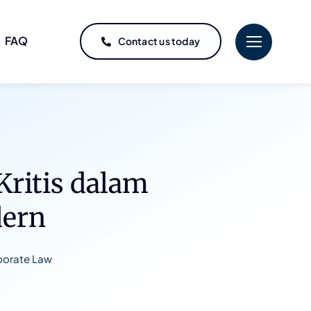
FAQ
Contact us today
Kritis dalam
dern
porate Law