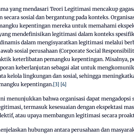
tama yang mendasari Teori Legitimasi mencakup gaga
n secara sosial dan bergantung pada konteks. Organisas
pemangku kepentingan mereka untuk memahami ekspek
ang mendefinisikan legitimasi dalam konteks spesifik
dinamis dalam mengisyaratkan legitimasi melalui berba
 jawab sosial perusahaan (Corporate Social Responsibili
aktik keterlibatan pemangku kepentingan. Misalnya, p
poran keberlanjutan sebagai alat untuk mengkomuni
ta kelola lingkungan dan sosial, sehingga meningkatk
emangku kepentingan.
[3]
[4]
i ini menunjukkan bahwa organisasi dapat mengadopsi s
egitimasi, termasuk kesesuaian dengan ekspektasi mas
lektif, atau upaya membangun legitimasi secara proakt
menjelaskan hubungan antara perusahaan dan masyara