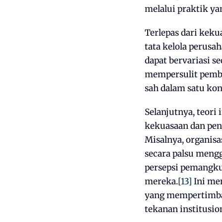
melalui praktik ya
Terlepas dari keku
tata kelola perusah
dapat bervariasi se
mempersulit pembe
sah dalam satu kon
Selanjutnya, teor
kekuasaan dan pen
Misalnya, organis
secara palsu men
persepsi pemangku
mereka.
[13]
Ini me
yang mempertimban
tekanan institusi