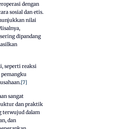
eroperasi dengan
a sosial dan etis.
nunjukkan nilai
isalnya,
 sering dipandang
asilkan
, seperti reaksi
an pemangku
rusahaan.
[7]
aan sangat
uktur dan praktik
ng terwujud dalam
an, dan
menerapkan