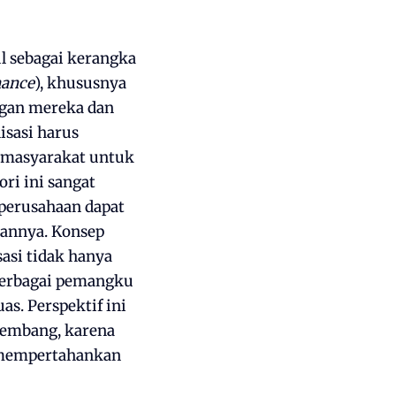
l sebagai kerangka
nance
), khususnya
ngan mereka dan
isasi harus
i masyarakat untuk
i ini sangat
 perusahaan dapat
tannya. Konsep
sasi tidak hanya
berbagai pemangku
s. Perspektif ini
kembang, karena
mempertahankan