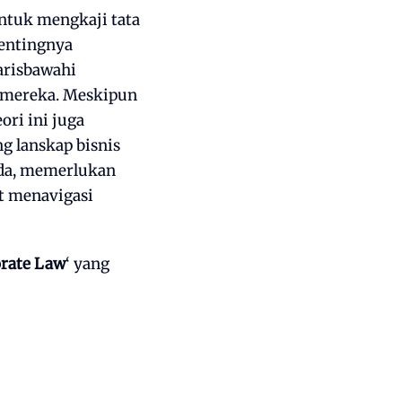
ntuk mengkaji tata
entingnya
arisbawahi
n mereka. Meskipun
ori ini juga
g lanskap bisnis
ada, memerlukan
at menavigasi
orate Law
‘ yang