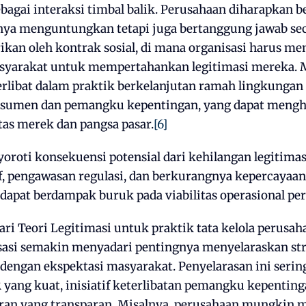
agai interaksi timbal balik. Perusahaan diharapkan b
nya menguntungkan tetapi juga bertanggung jawab secar
ikan oleh kontrak sosial, di mana organisasi harus me
yarakat untuk mempertahankan legitimasi mereka. M
erlibat dalam praktik berkelanjutan ramah lingkungan
onsumen dan pemangku kepentingan, yang dapat mengh
tas merek dan pangsa pasar.
[6]
yoroti konsekuensi potensial dari kehilangan legitimasi
if, pengawasan regulasi, dan berkurangnya kepercaya
dapat berdampak buruk pada viabilitas operasional pe
dari Teori Legitimasi untuk praktik tata kelola perusah
asi semakin menyadari pentingnya menyelaraskan str
 dengan ekspektasi masyarakat. Penyelarasan ini seri
R yang kuat, inisiatif keterlibatan pemangku kepenting
an yang transparan. Misalnya, perusahaan mungkin 