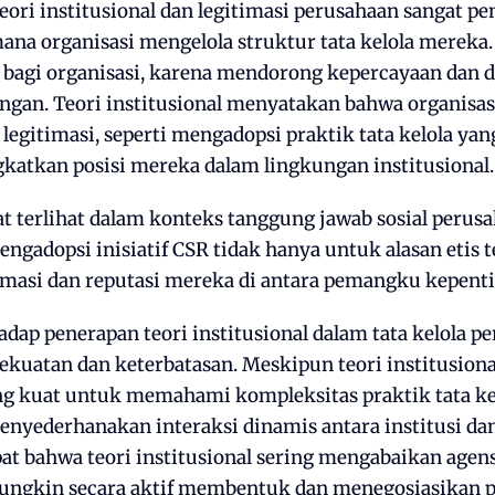
ori institusional dan legitimasi perusahaan sangat pe
a organisasi mengelola struktur tata kelola mereka. 
s bagi organisasi, karena mendorong kepercayaan dan 
gan. Teori institusional menyatakan bahwa organisasi
 legitimasi, seperti mengadopsi praktik tata kelola yan
katkan posisi mereka dalam lingkungan institusional.
t terlihat dalam konteks tanggung jawab sosial perusah
ngadopsi inisiatif CSR tidak hanya untuk alasan etis t
masi dan reputasi mereka di antara pemangku kepent
rhadap penerapan teori institusional dalam tata kelola
uatan dan keterbatasan. Meskipun teori institusion
g kuat untuk memahami kompleksitas praktik tata kelo
nyederhanakan interaksi dinamis antara institusi dan
at bahwa teori institusional sering mengabaikan agens
mungkin secara aktif membentuk dan menegosiasikan pr