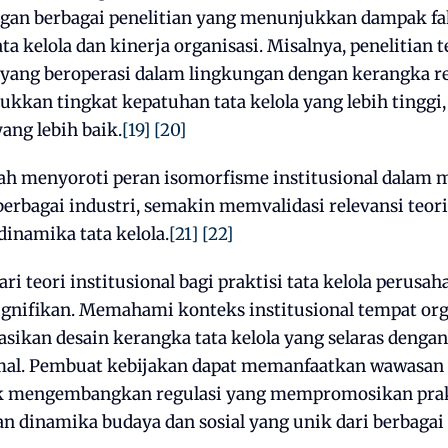
ngan berbagai penelitian yang menunjukkan dampak fak
ata kelola dan kinerja organisasi. Misalnya, penelitia
yang beroperasi dalam lingkungan dengan kerangka re
kkan tingkat kepatuhan tata kelola yang lebih tinggi
yang lebih baik.
[19]
[20]
telah menyoroti peran isomorfisme institusional dalam
berbagai industri, semakin memvalidasi relevansi teori
namika tata kelola.
[21]
[22]
ari teori institusional bagi praktisi tata kelola perus
ignifikan. Memahami konteks institusional tempat org
ikan desain kerangka tata kelola yang selaras dengan
mal. Pembuat kebijakan dapat memanfaatkan wawasan d
uk mengembangkan regulasi yang mempromosikan prak
dinamika budaya dan sosial yang unik dari berbagai 