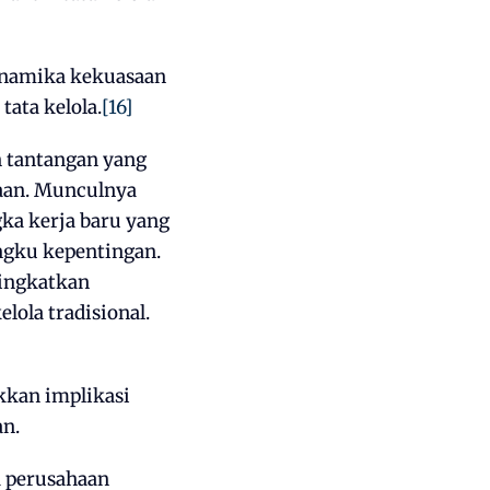
dinamika kekuasaan
tata kelola.
[16]
n tantangan yang
haan. Munculnya
gka kerja baru yang
ngku kepentingan.
ningkatkan
lola tradisional.
kkan implikasi
an.
a perusahaan