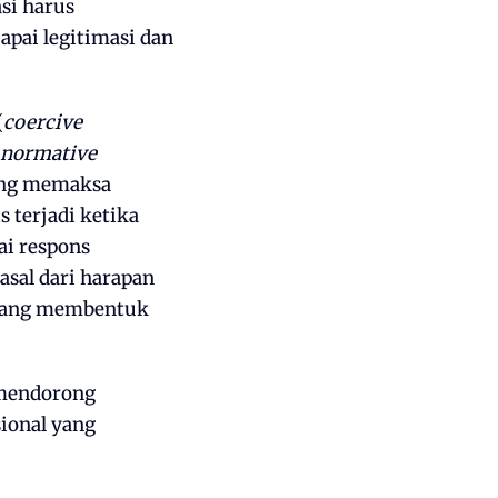
asi harus
pai legitimasi dan
(
coercive
normative
yang memaksa
 terjadi ketika
ai respons
asal dari harapan
 yang membentuk
 mendorong
ional yang