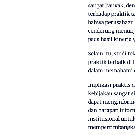
sangat banyak, de
terhadap praktik t
bahwa perusahaan 
cenderung menunju
pada hasil kinerja 
Selain itu, studi 
praktik terbaik di 
dalam memahami di
Implikasi praktis d
kebijakan sangat s
dapat menginformas
dan harapan infor
institusional unt
mempertimbangkan 