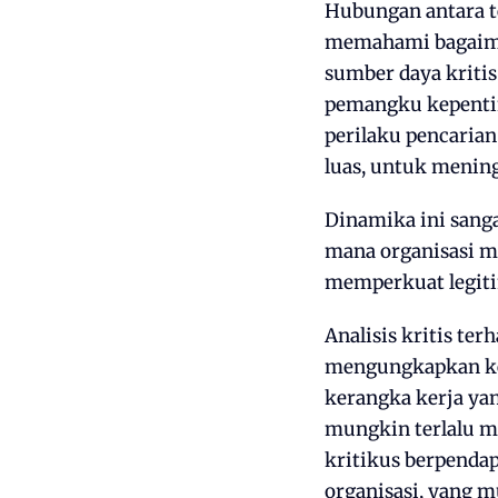
Hubungan antara te
memahami bagaiman
sumber daya kriti
pemangku kepentin
perilaku pencarian
luas, untuk mening
Dinamika ini sanga
mana organisasi me
memperkuat legiti
Analisis kritis te
mengungkapkan kek
kerangka kerja yan
mungkin terlalu me
kritikus berpendap
organisasi, yang 