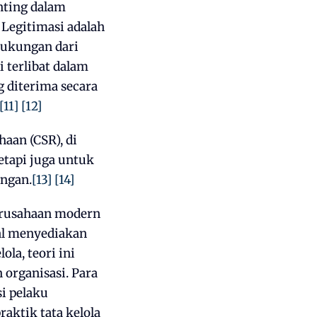
nting dalam
Legitimasi adalah
dukungan dari
 terlibat dalam
g diterima secara
[11]
[12]
aan (CSR), di
etapi juga untuk
ingan.
[13]
[14]
 perusahaan modern
al menyediakan
la, teori ini
 organisasi. Para
i pelaku
aktik tata kelola