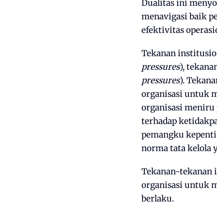
Dualitas ini menyo
menavigasi baik p
efektivitas operasi
Tekanan institusio
pressures
), tekana
pressures
). Tekan
organisasi untuk m
organisasi meniru 
terhadap ketidakpa
pemangku kepentin
norma tata kelola 
Tekanan-tekanan i
organisasi untuk m
berlaku.