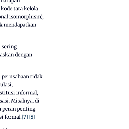
 harapan
kode tata kelola
onal isomorphism),
tuk mendapatkan
i sering
raskan dengan
a perusahaan tidak
ulasi,
titusi informal,
si. Misalnya, di
 peran penting
i formal.
[7]
[8]