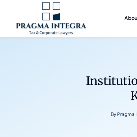
Skip
to
Abou
content
Institut
K
By
Pragma I