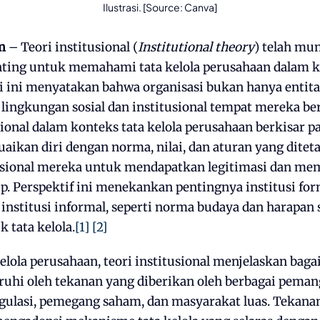
Ilustrasi. [Source: Canva]
m
– Teori institusional (
Institutional theory
) telah mu
nting untuk memahami tata kelola perusahaan dalam k
i ini menyatakan bahwa organisasi bukan hanya entita
 lingkungan sosial dan institusional tempat mereka be
usional dalam konteks tata kelola perusahaan berkisar 
aikan diri dengan norma, nilai, dan aturan yang ditet
usional mereka untuk mendapatkan legitimasi dan me
. Perspektif ini menekankan pentingnya institusi for
 institusi informal, seperti norma budaya dan harapan 
 tata kelola.
[1]
[2]
elola perusahaan, teori institusional menjelaskan bag
aruhi oleh tekanan yang diberikan oleh berbagai pema
gulasi, pemegang saham, dan masyarakat luas. Tekana