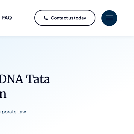
FAQ
Contact us today
 DNA Tata
rn
rporate Law