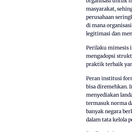
organisasi untuk 
masyarakat, sehing
perusahaan seringk
di mana organisas
legitimasi dan men
Perilaku mimesis in
mengadopsi strukt
praktik terbaik ya
Peran institusi fo
bisa diremehkan. I
menyediakan landas
termasuk norma dan
banyak negara ber
dalam tata kelola 