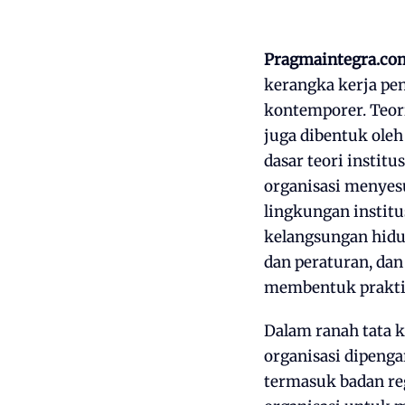
Pragmaintegra.co
kerangka kerja pe
kontemporer. Teor
juga dibentuk oleh
dasar teori instit
organisasi menyesu
lingkungan instit
kelangsungan hidup
dan peraturan, dan
membentuk praktik
Dalam ranah tata k
organisasi dipeng
termasuk badan re