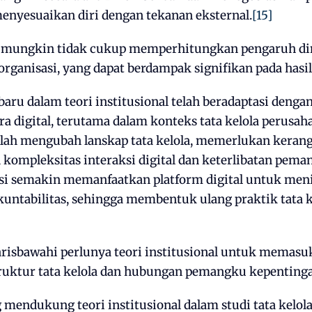
enyesuaikan diri dengan tekanan eksternal.
[15]
 ini mungkin tidak cukup memperhitungkan pengaruh 
rganisasi, yang dapat berdampak signifikan pada hasil 
ru dalam teori institusional telah beradaptasi denga
ra digital, terutama dalam konteks tata kelola perusa
telah mengubah lanskap tata kelola, memerlukan keran
ompleksitas interaksi digital dan keterlibatan pema
asi semakin memanfaatkan platform digital untuk me
kuntabilitas, sehingga membentuk ulang praktik tata ke
arisbawahi perlunya teori institusional untuk memasu
struktur tata kelola dan hubungan pemangku kepenting
 mendukung teori institusional dalam studi tata kelol