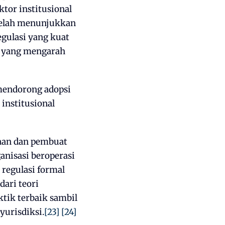
tor institusional
n telah menunjukkan
gulasi yang kuat
, yang mengarah
 mendorong adopsi
 institusional
ahaan dan pembuat
anisasi beroperasi
 regulasi formal
ari teori
tik terbaik sambil
yurisdiksi.
[23]
[24]