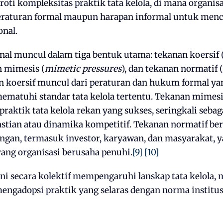
roti kompleksitas praktik tata kelola, di mana organis
eraturan formal maupun harapan informal untuk menca
onal.
nal muncul dalam tiga bentuk utama: tekanan koersif 
n mimesis (
mimetic pressures
), dan tekanan normatif (
an koersif muncul dari peraturan dan hukum formal 
ematuhi standar tata kelola tertentu. Tekanan mimesis
praktik tata kelola rekan yang sukses, seringkali sebag
stian atau dinamika kompetitif. Tekanan normatif ber
gan, termasuk investor, karyawan, dan masyarakat,
yang organisasi berusaha penuhi.
[9]
[10]
ni secara kolektif mempengaruhi lanskap tata kelola,
engadopsi praktik yang selaras dengan norma institus