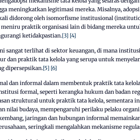
mengadopsi mekanisme tata kelola yang selaras dengan
ga meningkatkan legitimasi mereka. Misalnya, adopsi 
ali didorong oleh isomorfisme institusional (instituti
i meniru praktik organisasi lain di bidang mereka un
gurangi ketidakpastian.
[3]
[4]
i sangat terlihat di sektor keuangan, di mana institus
ur dan praktik tata kelola yang serupa untuk menyela
ng dipersepsikan.
[5]
[6]
rmal dan informal dalam membentuk praktik tata kelol
nstitusi formal, seperti kerangka hukum dan badan reg
an struktural untuk praktik tata kelola, sementara ins
 nilai budaya, mempengaruhi perilaku pelaku organisa
kembang, jaringan dan hubungan informal memainkan
perusahaan, seringkali mengalahkan mekanisme regulas