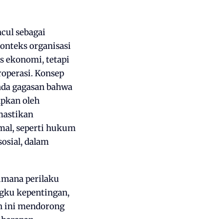
ncul sebagai
onteks organisasi
s ekonomi, tetapi
roperasi. Konsep
pada gagasan bahwa
apkan oleh
mastikan
mal, seperti hukum
sosial, dalam
aimana perilaku
ngku kepentingan,
n ini mendorong