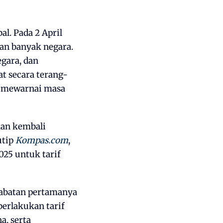
l. Pada 2 April
an banyak negara.
egara, dan
t secara terang-
t mewarnai masa
kan kembali
utip
Kompas.com
,
025 untuk tarif
jabatan pertamanya
berlakukan tarif
a, serta