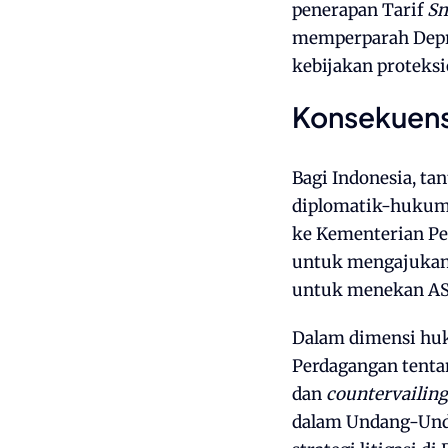
penerapan Tarif
Sm
memperparah Depres
kebijakan proteksi
Konsekuens
Bagi Indonesia, ta
diplomatik-hukum,
ke Kementerian Pe
untuk mengajukan 
untuk menekan AS k
Dalam dimensi huk
Perdagangan tent
dan
countervailin
dalam Undang-Und