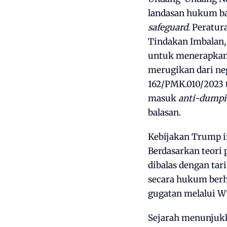
landasan hukum ba
safeguard
. Peratu
Tindakan Imbalan
untuk menerapkan 
merugikan dari neg
162/PMK.010/2023 
masuk
anti-dump
balasan.
Kebijakan Trump i
Berdasarkan teori
dibalas dengan tar
secara hukum berh
gugatan melalui W
Sejarah menunjukk