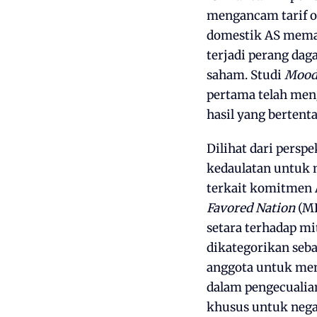
mengancam tarif ot
domestik AS mema
terjadi perang da
saham. Studi
Moody
pertama telah men
hasil yang bertent
Dilihat dari persp
kedaulatan untuk 
terkait komitmen 
Favored Nation
(MF
setara terhadap mi
dikategorikan seb
anggota untuk mem
dalam pengecualian
khusus untuk neg