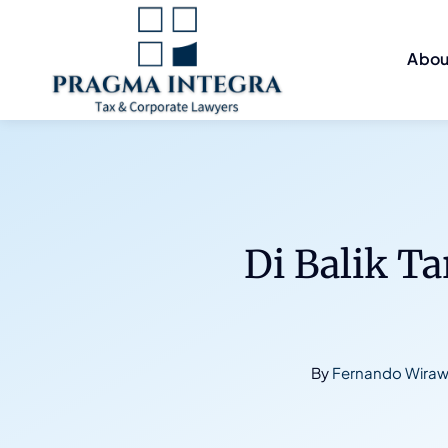
Skip
to
Abou
content
Di Balik T
By
Fernando Wirawa