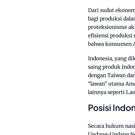
Dari sudut ekonom
bagi produksi da
proteksionisme ak
efisiensi produks
bahwa konsumen Am
Indonesia, yang di
saing produk Indon
dengan Taiwan dan 
“lawan” utama Ame
lainnya seperti La
Posisi Indo
Secara hukum nasi
Undang-Undang Nom