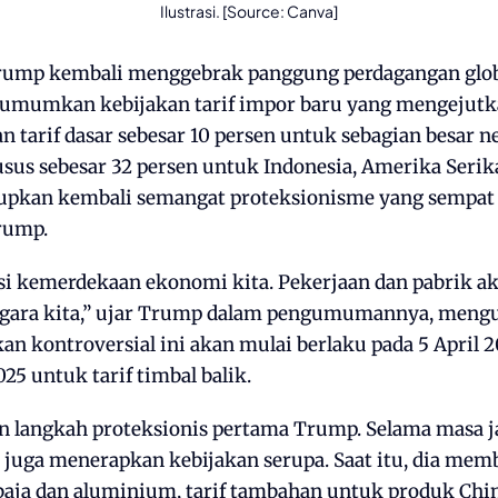
Ilustrasi. [Source: Canva]
rump kembali menggebrak panggung perdagangan globa
mumkan kebijakan tarif impor baru yang mengejutk
tarif dasar sebesar 10 persen untuk sebagian besar n
sus sebesar 32 persen untuk Indonesia, Amerika Serika
upkan kembali semangat proteksionisme yang sempa
rump.
asi kemerdekaan ekonomi kita. Pekerjaan dan pabrik a
egara kita,” ujar Trump dalam pengumumannya, meng
kan kontroversial ini akan mulai berlaku pada 5 April 2
025 untuk tarif timbal balik.
an langkah proteksionis pertama Trump. Selama masa 
 juga menerapkan kebijakan serupa. Saat itu, dia mem
aja dan aluminium, tarif tambahan untuk produk Chin