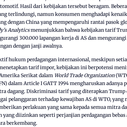
omotif. Hasil dari kebijakan tersebut beragam. Bebera
ng terlindungi, namun konsumen menghadapi kenaika
gang dengan China yang mempengaruhi rantai pasok glo
’s Analytics
menunjukkan bahwa kebijakan tarif Tru
gurangi 300.000 lapangan kerja di AS dan mengurang
angan dengan janji awalnya.
ektif hukum perdagangan internasional, meskipun seti
menetapkan tarif impor, kebijakan ini berpotensi me
Amerika Serikat dalam
World Trade Organization
(WTO
N) dalam Article I GATT 1994 mengharuskan adanya p
tra dagang. Diskriminasi tarif yang diterapkan Trump
agai pelanggaran terhadap kewajiban AS di WTO, yang
berikan perlakuan yang sama kepada semua mitra dag
 yang diizinkan seperti perjanjian perdagangan bebas
ara berkembang.