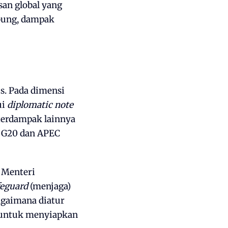
san global yang
ubung, dampak
s. Pada dimensi
ui
diplomatic note
terdampak lainnya
 G20 dan APEC
 Menteri
feguard
(menjaga)
agaimana diatur
 untuk menyiapkan