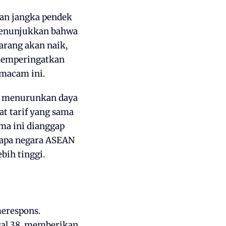
gan jangka pendek
menunjukkan bahwa
arang akan naik,
 memperingatkan
macam ini.
kan menurunkan daya
t tarif yang sama
ama ini dianggap
rapa negara ASEAN
bih tinggi.
merespons.
al 38, memberikan