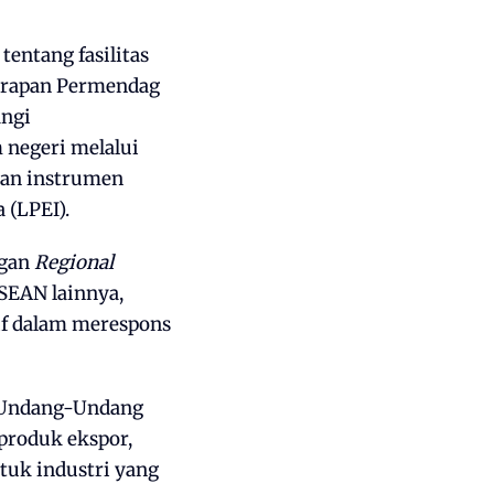
tentang fasilitas
nerapan Permendag
angi
 negeri melalui
kan instrumen
 (LPEI).
ngan
Regional
SEAN lainnya,
if dalam merespons
i Undang-Undang
produk ekspor,
ntuk industri yang