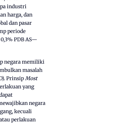
pa industri
n harga, dan
bal dan pasar
mp periode
i 0,3% PDB AS—
ap negara memiliki
nimbulkan masalah
). Prinsip
Most
erlakuan yang
 dapat
 mewajibkan negara
ang, kecuali
 atau perlakuan