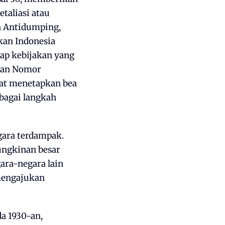
taliasi atau
n Antidumping,
an Indonesia
ap kebijakan yang
ngan Nomor
pat menetapkan bea
bagai langkah
gara terdampak.
ungkinan besar
gara-negara lain
 mengajukan
a 1930-an,