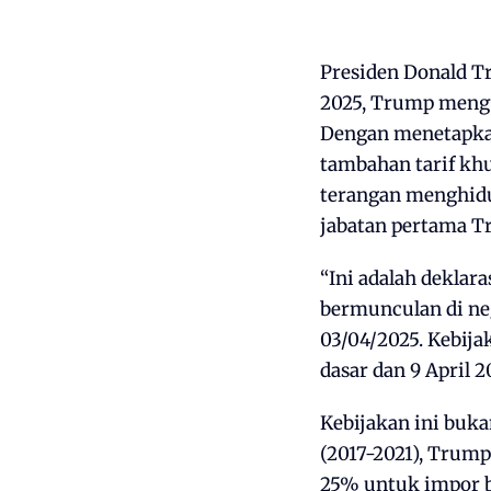
Presiden Donald T
2025, Trump mengu
Dengan menetapkan 
tambahan tarif khu
terangan menghid
jabatan pertama T
“Ini adalah deklar
bermunculan di n
03/04/2025. Kebija
dasar dan 9 April 2
Kebijakan ini buk
(2017-2021), Trump
25% untuk impor b