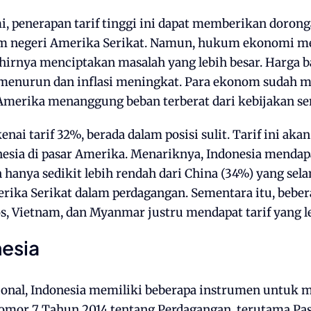
i, penerapan tarif tinggi ini dapat memberikan doron
lam negeri Amerika Serikat. Namun, hukum ekonomi 
hirnya menciptakan masalah yang lebih besar. Harga b
i menurun dan inflasi meningkat. Para ekonom sudah
erika menanggung beban terberat dari kebijakan se
kenai tarif 32%, berada dalam posisi sulit. Tarif ini a
esia di pasar Amerika. Menariknya, Indonesia mendapa
hanya sedikit lebih rendah dari China (34%) yang sel
rika Serikat dalam perdagangan. Sementara itu, bebe
os, Vietnam, dan Myanmar justru mendapat tarif yang le
nesia
onal, Indonesia memiliki beberapa instrumen untuk 
or 7 Tahun 2014 tentang Perdagangan, terutama Pas