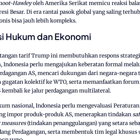
oot-Hawley
oleh Amerika Serikat memicu reaksi bala
i Besar. Di era rantai pasok global yang saling terh
onis bisa jauh lebih kompleks.
i Hukum dan Ekonomi
ntangan tarif Trump ini membutuhkan respons strategi
 Indonesia perlu mengajukan keberatan formal melal
rdagangan AS, mencari dukungan dari negara-negara 
gugatan kolektif ke WTO, serta memanfaatkan forum
embali ke jalur perdagangan multilateral.
um nasional, Indonesia perlu mengevaluasi Peraturan
ang impor produk-produk AS, menerapkan tindakan
sa
g measures
(tindakan penanggulangan) yang setara seb
ang Perdagangan, serta membentuk tim legal khusus