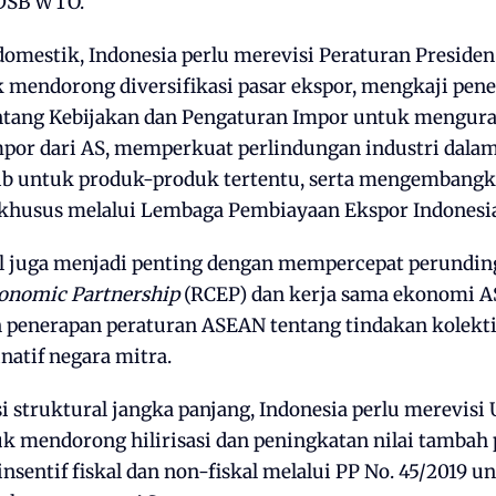
i DSB WTO.
domestik, Indonesia perlu merevisi Peraturan Presiden 
 mendorong diversifikasi pasar ekspor, mengkaji pe
tang Kebijakan dan Pengaturan Impor untuk mengur
por dari AS, memperkuat perlindungan industri dalam
ib untuk produk-produk tertentu, serta mengembang
khusus melalui Lembaga Pembiayaan Ekspor Indonesia
l juga menjadi penting dengan mempercepat perundi
onomic Partnership
(RCEP) dan kerja sama ekonomi A
 penerapan peraturan ASEAN tentang tindakan kolekt
natif negara mitra.
i struktural jangka panjang, Indonesia perlu merevis
k mendorong hilirisasi dan peningkatan nilai tambah 
nsentif fiskal dan non-fiskal melalui PP No. 45/2019 u